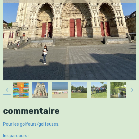
commentaire
Pour les golfeurs/golfeuses,
les parcours :
·Golf de Nampont,
·Golf de Wimereux,
·Golf de Belle dune,
·Golf de St Omer,
·Golf de Béthune
·
Les visites :
·Une escapade à Bruges,
·la découverte de la Baie de Somme en train et en